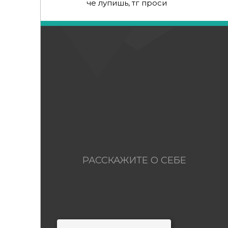
че лупишь, тг проси
РАССКАЖИТЕ О СЕБЕ