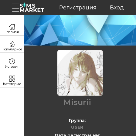
Регистрация
Вход
Главная
Популярное
История
Категории
Misurii
Группа:
USER
Дата регистрации: