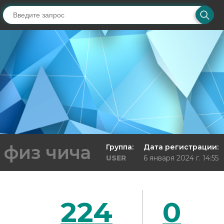
физ чича
Группа:
Дата регистрации:
USER
6 января 2024 г. 14:55
224
0