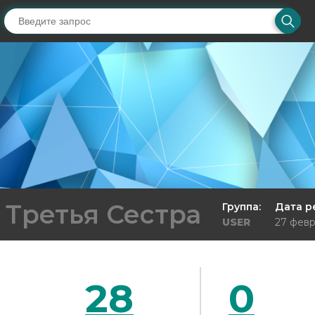
Третья Сестра
Группа:
Дата р
USER
27 февр
28
0