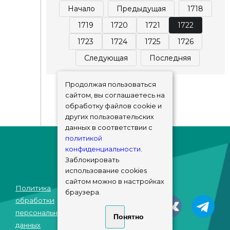
Начало
Предыдущая
1718
1719
1720
1721
1722
1723
1724
1725
1726
Следующая
Последняя
Продолжая пользоваться
сайтом, вы соглашаетесь на
обработку файлов cookie и
других пользовательских
данных в соответствии с
политикой
конфиденциальности
.
Заблокировать
использование cookies
сайтом можно в настройках
Политика
браузера.
© sims-market
обработки
2018 - 2026
персональных
Понятно
данных