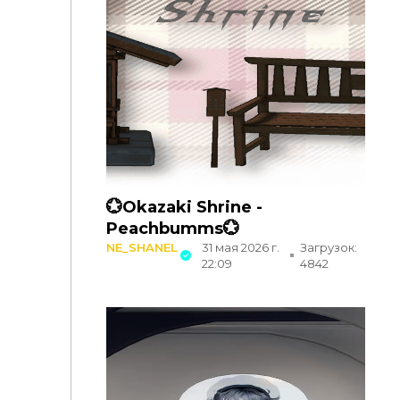
💮Okazaki Shrine -
Peachbumms💮
NE_SHANEL
31 мая 2026 г.
Загрузок:
22:09
4842