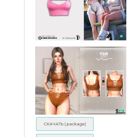
Топ с митенками "C1187" by turksimmer
Топ "C1185" от turksimmer
СКАЧАТЬ (.package)