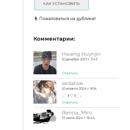
КАК УСТАНОВИТЬ
👮 Пожаловаться на дубликат
Комментарии:
Нижнее бельё "BD1057" (топ) от busra-tr
Hwang Huynjin
10 декабря 2023 г. 3:43
.
Ответить
sedative.
20 апреля 2024 г. 9:04
˗ˏˋ ꒰ ♡ ꒱ ˎˊ˗
Ответить
Renna_Miro
13 июля 2024 г. 16:44
.