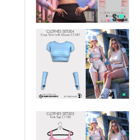
Топ для девушек "pleaseme" от lynxsimz