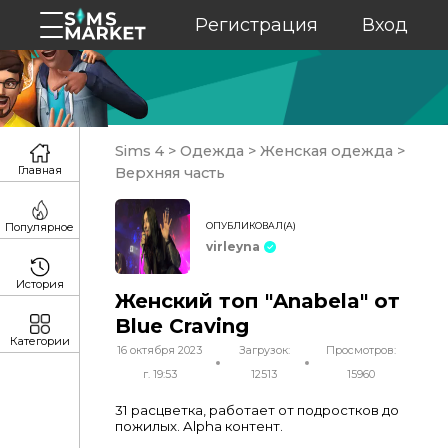
Регистрация
Вход
Sims 4
>
Одежда
>
Женская одежда
>
Главная
Верхняя часть
ОПУБЛИКОВАЛ(А)
Популярное
virleyna
История
Женский топ "Anabela" от
Blue Craving
Категории
16 октября 2023
Загрузок:
Просмотров:
г. 19:53
12513
15960
31 расцветка, работает от подростков до
пожилых. Alpha контент.