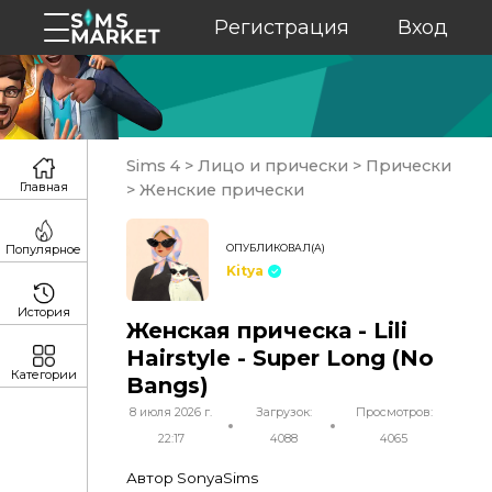
Регистрация
Вход
Sims 4
>
Лицо и прически
>
Прически
Главная
>
Женские прически
ОПУБЛИКОВАЛ(А)
Популярное
Kitya
История
Женская прическа - Lili
Hairstyle - Super Long (No
Категории
Bangs)
8 июля 2026 г.
Загрузок:
Просмотров:
22:17
4088
4065
Автор SonyaSims