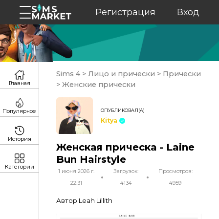
Регистрация
Вход
Sims 4
>
Лицо и прически
>
Прически
Главная
>
Женские прически
ОПУБЛИКОВАЛ(А)
Популярное
Kitya
История
Женская прическа - Laine
Bun Hairstyle
Категории
1 июня 2026 г.
Загрузок:
Просмотров:
22:31
4134
4959
Автор Leah Lillith