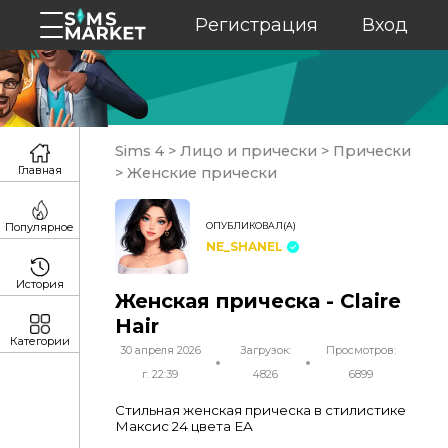
Регистрация
Вход
Sims 4
>
Лицо и прически
>
Прически
Главная
>
Женские прически
ОПУБЛИКОВАЛ(А)
Популярное
NE_SHANEL
История
Женская прическа - Claire
Hair
Категории
30 апреля 2026
Загрузок:
Просмотров:
г. 22:39
4826
6899
Стильная женская прическа в стилистике
Максис 24 цвета ЕА