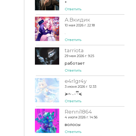
+
Ответить
А.Вкидик
10 мая 2026 г. 22:18
.
Ответить
tarriota
29 мая 2026 г. 9:25
работает
Ответить
e4rlgr4y
3 июня 2026 г. 12:33
≽^• ˕ • ྀི≼
Ответить
Renni1864
4 июля 2026 г. 14:56
волосы
Ответить