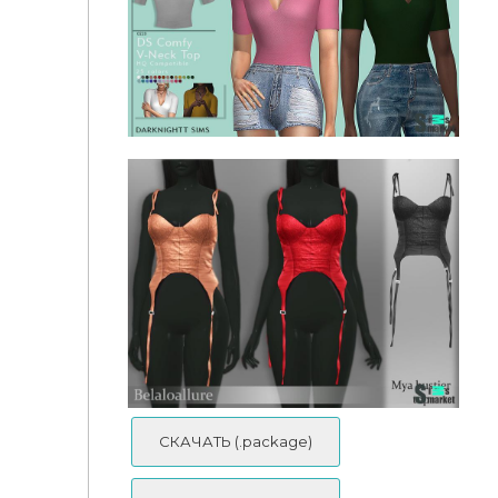
Верх Mariah от belloallure
Рубашка поло Comfy от DarkNighTt
СКАЧАТЬ (.package)