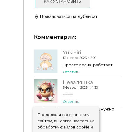
КАК УСТАНОВИТЬ
👮 Пожаловаться на дубликат
Комментарии:
Верх Bustier от belloallure
YukiEiri
17 января 2023 г. 2:09
Просто песня, работает
Ответить
Неваляшка
5 февраля 2026 г. 4:30
+++++
Ответить
Чтобы добавить комментарий, нужно
авторизоваться
!
Продолжая пользоваться
сайтом, вы соглашаетесь на
обработку файлов cookie и