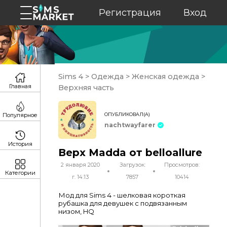
Регистрация
Вход
Sims 4
>
Одежда
>
Женская одежда
>
Главная
Верхняя часть
ОПУБЛИКОВАЛ(А)
Популярное
nachtwayfarer
История
Верх Madda от belloallure
2 января 2020
Загрузок:
Просмотров:
Категории
г. 14:13
7857
10414
Мод для Sims 4 - шелковая короткая
рубашка для девушек с подвязанным
низом, HQ