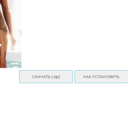
095 Off-Line Bree & Skyler Set🌴
СКАЧАТЬ (.zip)
КАК УСТАНОВИТЬ