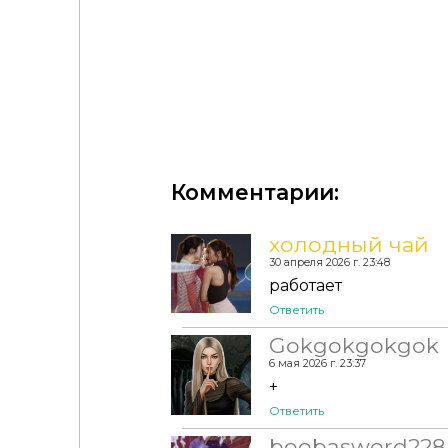
Комментарии:
Бикини - Demi & Desi Set
холодный чай
30 апреля 2026 г. 23:48
работает
Ответить
Gokgokgokgok
6 мая 2026 г. 23:37
+
Ответить
boobasword228