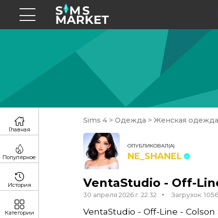
Sims 4
>
Одежда
>
Женская одежд
Главная
ОПУБЛИКОВАЛ(А)
NE_SHANEL
Популярное
VentaStudio - Off-Lin
История
30 апреля 2026 г. 22:32
Загрузок: 105
VentaStudio - Off-Line - Colson 
Категории