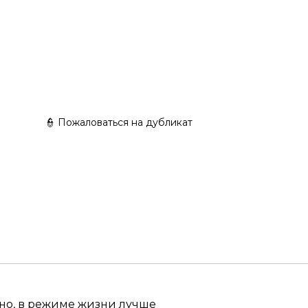
ina-y
MALES MAKE UP SET by Katrina-y
👮 Пожаловаться на дубликат
вно, в режиме жизни лучше