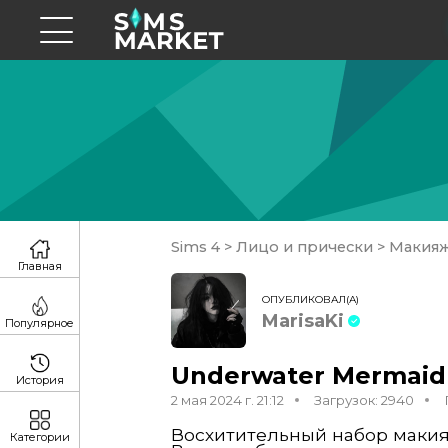
Sims 4
>
Лицо и прически
>
Макия
Главная
ОПУБЛИКОВАЛ(А)
MarisaKi
Популярное
Underwater Mermaid s
История
2 мая 2024 г. 21:12
Загрузок: 2940
Восхитительный набор макия
Категории