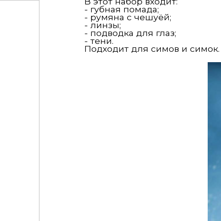
В этот набор входит:
- губная помада;
- румяна с чешуёй;
- линзы;
- подводка для глаз;
- тени.
Подходит для симов и симок.