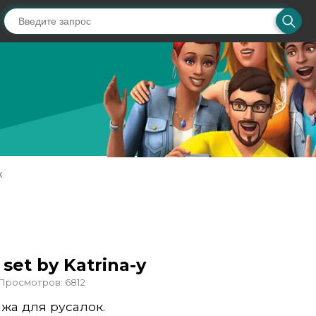
ж
et by Katrina-y
Просмотров: 6812
жа для русалок.