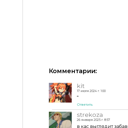
Hell warlock_Halloween2022 collaboration by Katr
НАБОР "ЧЕРНАЯ ЖИДКОСТЬ" by ugliecc
Комментарии:
kit
17 июля 2024 г. 1:00
"
Ответить
strekoza
26 января 2025 г. 8:57
в кас выглядит заба