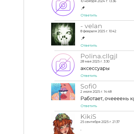
10 ноября 2024 г. 13:36
📌
Ответить
- velan
8 февраля 2025 г. 10:42
📌
Ответить
Polina.cllgjl
28 мая 2025 г. 3:30
аксессуары
Ответить
Sofi0
2 июля 2025 г. 14:48
Работает, очеееень 
Ответить
KikiS
25 сентября 2025 г. 21:37
.