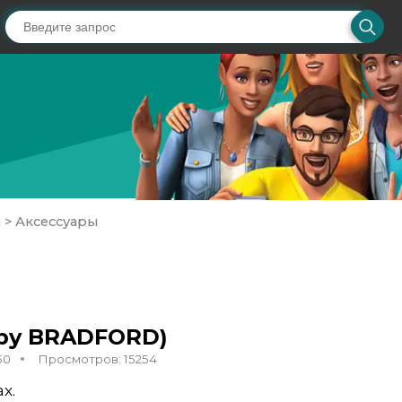
а
>
Аксессуары
(by BRADFORD)
50
Просмотров: 15254
х.