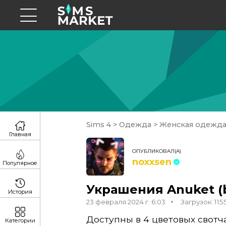
Sims 4
>
Одежда
>
Женская одежд
Главная
ОПУБЛИКОВАЛ(А)
noxxsen
Популярное
Украшения Anuket 
История
23 февраля 2024 г. 6:03
Загрузок: 115
Доступны в 4 цветовых свотча
Категории