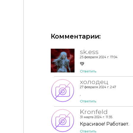
Комментарии:
Перчатки со звездами (by korkassims)
sk.ess
25 февраля 2024 г. 17:04
💚
Ответить
холодец
27 февраля 2024 г. 2:47
.
Ответить
Kronfeld
31 марта 2024 г. 11:35
Красивое! Работает.
Ответить