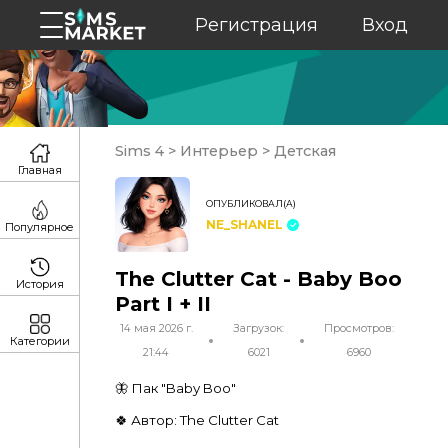
Регистрация
Вход
Sims 4
>
Интерьер
>
Детская
Главная
ОПУБЛИКОВАЛ(А)
NE_SHANEL
Популярное
The Clutter Cat - Baby Boo
История
Part I + II
14 мая 2026 г.
Загрузок:
Просмотров:
Категории
21:44
6021
6960
🦋 Пак "Baby Boo"
🍀 Автор: The Clutter Cat