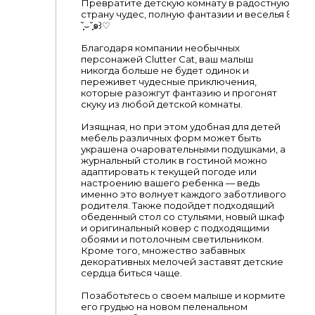
Превратите детскую комнату в радостную
страну чудес, полную фантазии и веселья ꒰
˘̩̩̩⌣˘̩̩̩๑꒱♡
Благодаря компании необычных
персонажей Clutter Cat, ваш малыш
никогда больше не будет одинок и
переживет чудесные приключения,
которые разожгут фантазию и прогонят
скуку из любой детской комнаты.
Изящная, но при этом удобная для детей
мебель различных форм может быть
украшена очаровательными подушками, а
журнальный столик в гостиной можно
адаптировать к текущей погоде или
настроению вашего ребенка — ведь
именно это волнует каждого заботливого
родителя. Также подойдет подходящий
обеденный стол со стульями, новый шкаф
и оригинальный ковер с подходящими
обоями и потолочным светильником.
Кроме того, множество забавных
декоративных мелочей заставят детские
сердца биться чаще.
Позаботьтесь о своем малыше и кормите
его грудью на новом пеленальном