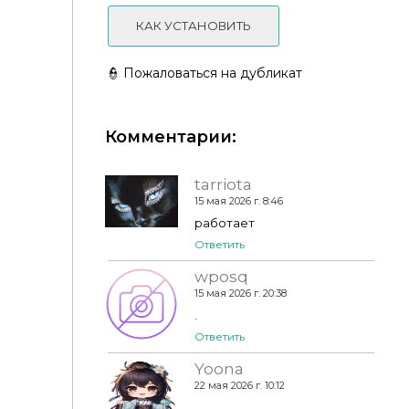
КАК УСТАНОВИТЬ
BI+CO - Engawa - Part 3
👮 Пожаловаться на дубликат
🌿Детская мебель - Cottagecore Infant Furniture
Комментарии:
Set - simmerkate🌿
tarriota
15 мая 2026 г. 8:46
работает
Ответить
wposq
15 мая 2026 г. 20:38
.
Ответить
Yoona
22 мая 2026 г. 10:12
.