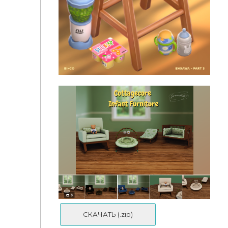
The Clutter Cat - Forest Friends 🦊🐻🐰💚
СКАЧАТЬ (.zip)