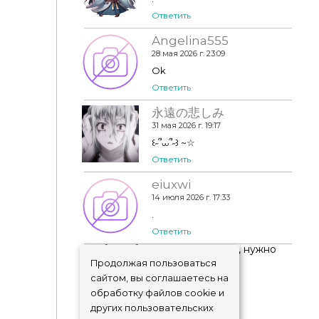
Ответить
Angelina555
28 мая 2026 г. 23:09
Ok
Ответить
永遠の悲しみ
31 мая 2026 г. 19:17
‎꒰˶՞⩊՞˶꒱ ~☆
Ответить
eiuxwi
14 июля 2026 г. 17:33
.
Ответить
Чтобы добавить комментарий, нужно
авторизоваться
!
Продолжая пользоваться
сайтом, вы соглашаетесь на
обработку файлов cookie и
других пользовательских