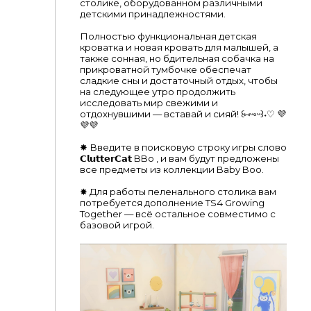
столике, оборудованном различными
детскими принадлежностями.
Полностью функциональная детская
кроватка и новая кровать для малышей, а
также сонная, но бдительная собачка на
прикроватной тумбочке обеспечат
сладкие сны и достаточный отдых, чтобы
на следующее утро продолжить
исследовать мир свежими и
отдохнувшими — вставай и сияй! ꒰⑅ᵕ༚ᵕ꒱˖♡ 💜
💜💜
✸ Введите в поисковую строку игры слово
𝗖𝗹𝘂𝘁𝘁𝗲𝗿𝗖𝗮𝘁 BBo , и вам будут предложены
все предметы из коллекции Baby Boo.
✸ Для работы пеленального столика вам
потребуется дополнение TS4 Growing
Together — всё остальное совместимо с
базовой игрой.