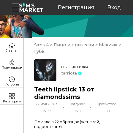
Регистрация
Вход
Sims 4
>
Лицо и прически
>
Макияж
>
Главная
Губы
ОПУБЛИКОВАЛ(А)
Популярное
tarriota
История
Teeth lipstick 13 от
diamondssims
Категории
27 мая 2026 г.
Загрузок:
Просмотров:
22:37
820
1110
Помада в 22 образцах (женский,
подростков+)