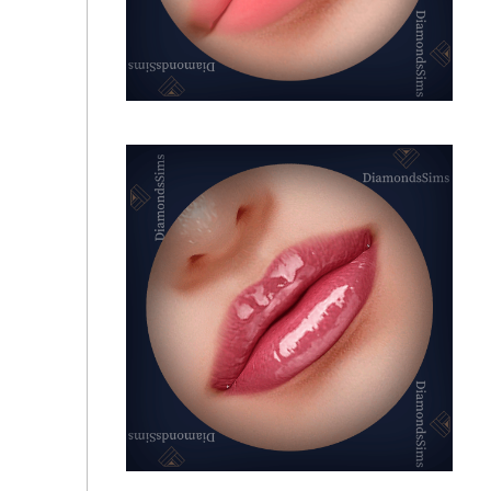
Lavender Tint 77 от diamondssims
Корейский оттенок для губ 91 от diamondssims