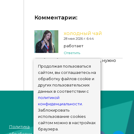
Комментарии:
холодный чай
28 мая 2026 г. 6:44
Mягкий бальзамный глянец 21 от diamondssims
работает
Ответить
Чтобы добавить комментарий, нужно
авторизоваться
!
Продолжая пользоваться
сайтом, вы соглашаетесь на
обработку файлов cookie и
других пользовательских
данных в соответствии с
политикой
конфиденциальности
.
Заблокировать
использование cookies
сайтом можно в настройках
Политика
браузера.
© sims-market
обработки