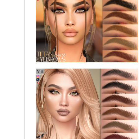
MagicHand - [Patreon] Tiffani Eyebrows N438