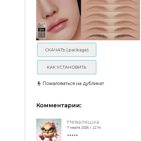
Брови N13 by MagicHand
СКАЧАТЬ (.package)
КАК УСТАНОВИТЬ
👮 Пожаловаться на дубликат
Комментарии:
cosimetic - Kija Eyebrows | N51
Неваляшка
7 марта 2026 г. 22:14
+++++