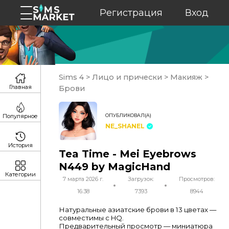
Регистрация
Вход
Sims 4
>
Лицо и прически
>
Макияж
>
Главная
Брови
ОПУБЛИКОВАЛ(А)
Популярное
NE_SHANEL
История
Tea Time - Mei Eyebrows
N449 by MagicHand
Категории
7 марта 2026 г.
Загрузок:
Просмотров:
16:38
7393
8944
Натуральные азиатские брови в 13 цветах —
совместимы с HQ.
Предварительный просмотр — миниатюра