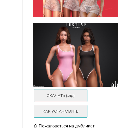
Купальник BD287 by busra-tr
Мокрое платье - Wet Tee Dress by NitroPanic
СКАЧАТЬ (.zip)
КАК УСТАНОВИТЬ
👮 Пожаловаться на дубликат