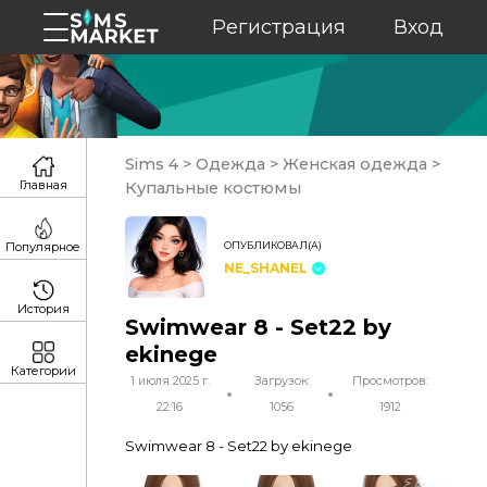
Регистрация
Вход
Sims 4
>
Одежда
>
Женская одежда
>
Главная
Купальные костюмы
ОПУБЛИКОВАЛ(А)
Популярное
NE_SHANEL
История
Swimwear 8 - Set22 by
ekinege
Категории
1 июля 2025 г.
Загрузок:
Просмотров:
22:16
1056
1912
Swimwear 8 - Set22 by ekinege