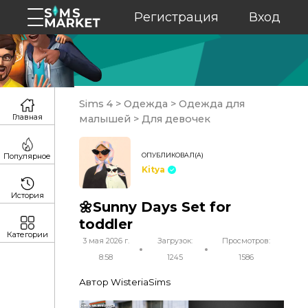
Регистрация
Вход
Sims 4
>
Одежда
>
Одежда для
Главная
малышей
>
Для девочек
ОПУБЛИКОВАЛ(А)
Популярное
Kitya
История
🌼Sunny Days Set for
toddler
Категории
3 мая 2026 г.
Загрузок:
Просмотров:
8:58
1245
1586
Автор WisteriaSims