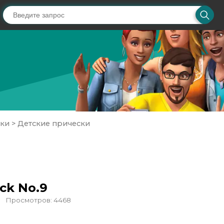
ски
>
Детские прически
ack No.9
Просмотров: 4468