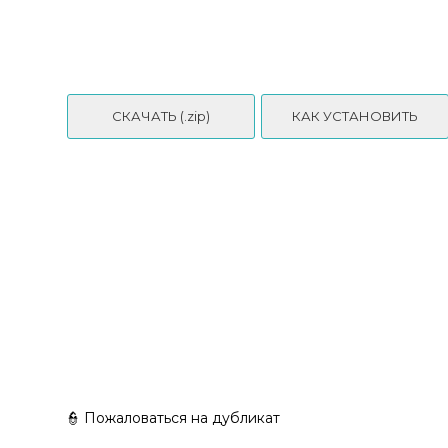
Sunivaa - Kids Hair Pack No. 17
СКАЧАТЬ (.zip)
КАК УСТАНОВИТЬ
👮 Пожаловаться на дубликат