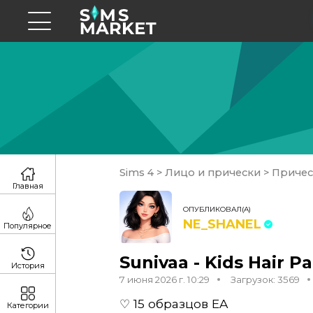
Sims 4
>
Лицо и прически
>
Приче
Главная
ОПУБЛИКОВАЛ(А)
NE_SHANEL
Популярное
Sunivaa - Kids Hair P
История
7 июня 2026 г. 10:29
Загрузок: 3569
♡ 15 образцов EA
Категории