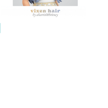
aharris00britney' Vixen Hair (Kids Conversion)