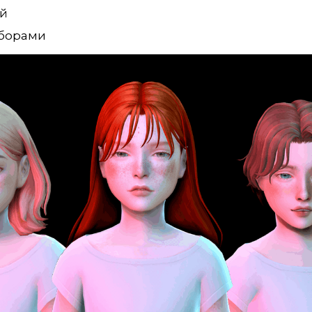
ой
уборами