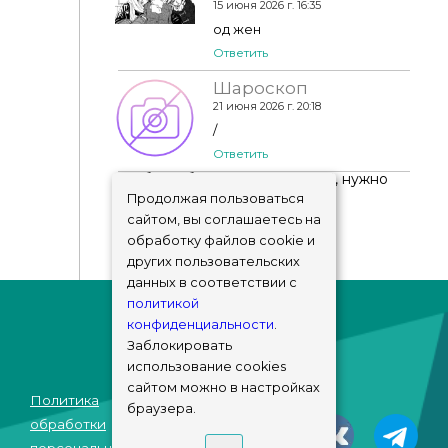
15 июня 2026 г. 16:35
од жен
Ответить
Шароскоп
21 июня 2026 г. 20:18
/
Ответить
Чтобы добавить комментарий, нужно
авторизоваться
!
Продолжая пользоваться
сайтом, вы соглашаетесь на
обработку файлов cookie и
других пользовательских
данных в соответствии с
политикой
конфиденциальности
.
Заблокировать
использование cookies
сайтом можно в настройках
Политика
браузера.
© sims-market
обработки