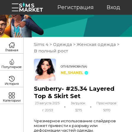
Регистрация
Вход
Sims 4
>
Одежда
>
Женская одежда
>
Главная
В полный рост
ОПУБЛИКОВАЛ(А)
Популярное
NE_SHANEL
История
Sunberry- #25.34 Layered
Top & Skirt Set
Категории
23 августа 2025
Загрузок:
Просмотров:
г. 20:53
3275
5070
Чрезмерное использование слайдеров
может привести к разрыву или
деформации частей одежды.