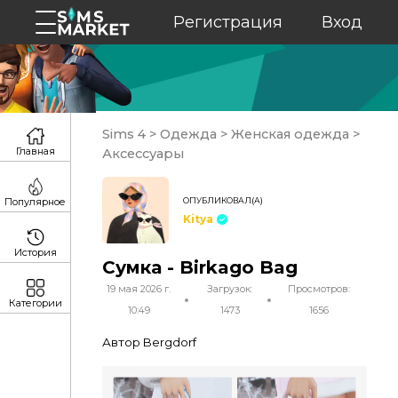
Регистрация
Вход
Sims 4
>
Одежда
>
Женская одежда
>
Главная
Аксессуары
ОПУБЛИКОВАЛ(А)
Популярное
Kitya
История
Сумка - Birkago Bag
19 мая 2026 г.
Загрузок:
Просмотров:
Категории
10:49
1473
1656
Автор Bergdorf