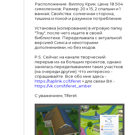
Расположение: Виллоу Крик; Цена: 18.504
симолеонов; Размер: 20 х 15, 2 спальни и 1
ванная; Свойства: солнечная сторона,
тишина и покой и разумное потребление.
Установка (копирование) в игровую папку
"Tray", после чего ищите в своей
библиотеке. Переделывала с актуальной
версией Симса и некоторыми
дополнениями, но без модов.
P.S. Сейчас на канале творческий
перерыв из-за больших проектов, однако
занялась переделыванием таких участков
(на очереди другие). Что интересно -
спрашивайте. Всё обо мне здесь -
https://taplink.cc/tiferet
+ для связи ВК -
https://vk.com/tiferet_amber
С уважением, Tiferet.