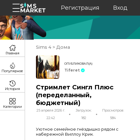
Регистрация
Вход
Sims 4
>
Дома
Главная
ОПУБЛИКОВАЛ(А)
Tiferet
Популярное
Стримлет Сингл Плюс
История
(переделанный,
бюджетный)
Категории
25 апреля 2026 г.
Загрузок:
Просмотров:
22:42
182
584
Уютное семейное гнёздышко рядом с
набережной Виллоу Крик.