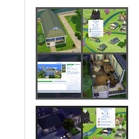
Риндл Роуз Люкс