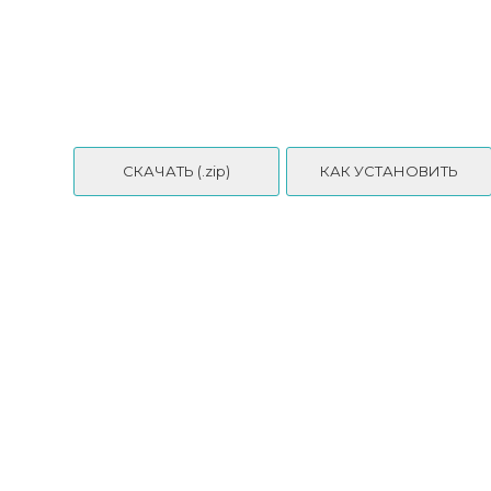
Daph's - GOLDEN HOUR KNIT COLLECTION
СКАЧАТЬ (.zip)
КАК УСТАНОВИТЬ