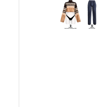
STREET MOOD COLLECTION Daph's
Daph's - EFFORTLESS STREET COLLECTION