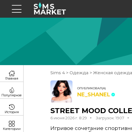
Sims 4
>
Одежда
>
Женская одежд
Главная
ОПУБЛИКОВАЛ(А)
NE_SHANEL
Популярное
STREET MOOD COLLEC
История
6 июня 2026 г. 8:29
Загрузок: 1907
Игривое сочетание спортивно
Категории