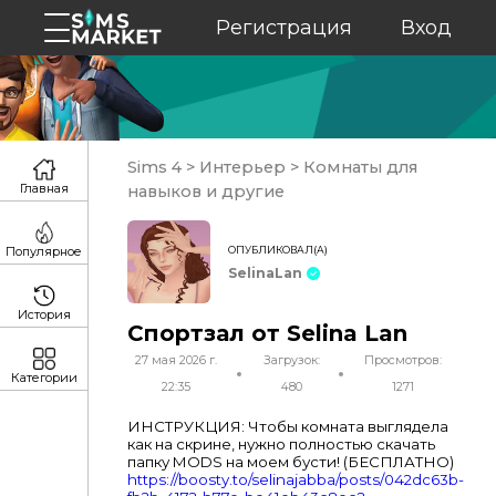
Регистрация
Вход
Sims 4
>
Интерьер
>
Комнаты для
Главная
навыков и другие
ОПУБЛИКОВАЛ(А)
Популярное
SelinaLan
История
Спортзал от Selina Lan
27 мая 2026 г.
Загрузок:
Просмотров:
Категории
22:35
480
1271
ИНСТРУКЦИЯ: Чтобы комната выглядела
как на скрине, нужно полностью скачать
папку MODS на моем бусти! (БЕСПЛАТНО)
https://boosty.to/selinajabba/posts/042dc63b-