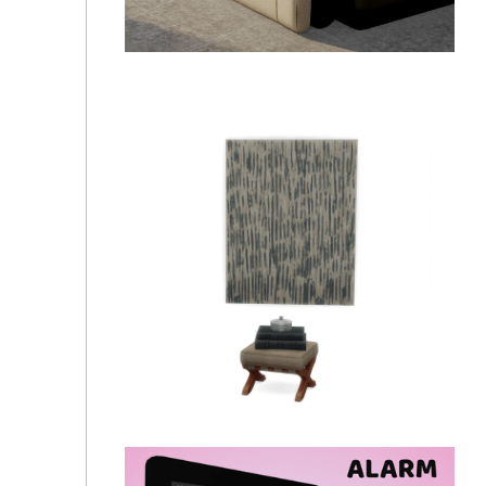
🛬DECOR | Acker Falcon Business Class Sim Wears
Prada