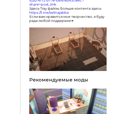
fb2b-4172-b77e-be41eb43c8ec?
share=post_link
Здесь Tray файлы Больше контента здесь
https://t.me/selinajabba
Если вам нравится мое творчество, я буду
рада любой поддержке❧
Рекомендуемые моды