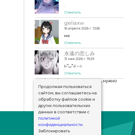
.
Ответить
geliaxw
16 апреля 2026 г. 13:06
мя
Ответить
永遠の悲しみ
31 мая 2026 г. 19:29
‎꒰˶՞⩊՞˶꒱ ~☆
Ответить
Чтобы добавить комментарий, нужно
авторизоваться
!
Продолжая пользоваться
сайтом, вы соглашаетесь на
обработку файлов cookie и
других пользовательских
данных в соответствии с
политикой
конфиденциальности
.
Заблокировать