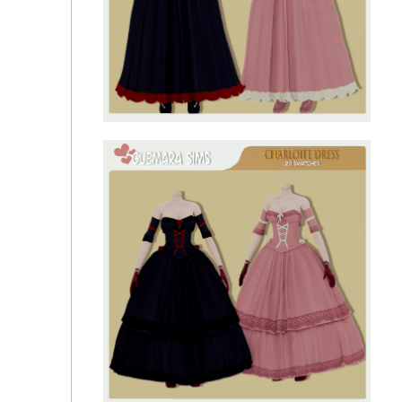
Платье Victoria (комплект в викторианском стиле)
Платье Эммелин (викторианский комплект)