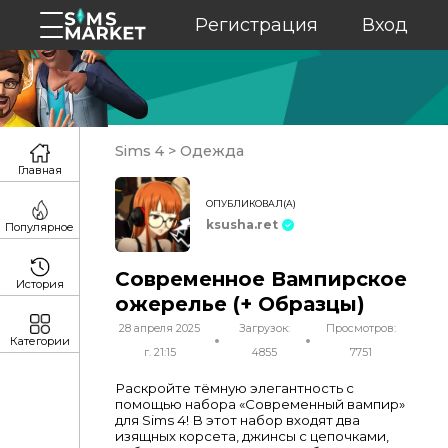
Регистрация
Вход
Sims 4
>
Одежда
Главная
ОПУБЛИКОВАЛ(А)
ksusha.ret
Популярное
Современное Вампирское
История
ожерелье (+ Образцы)
28 апреля 2025
Загрузок:
Просмотров:
Категории
г. 21:15
4855
7751
Раскройте тёмную элегантность с
помощью набора «Современный вампир»
для Sims 4! В этот набор входят два
изящных корсета, джинсы с цепочками,