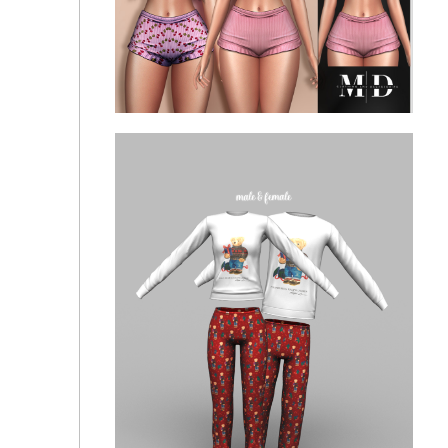
Cozy Set ☁️
Cherry Blossom Set - top and short