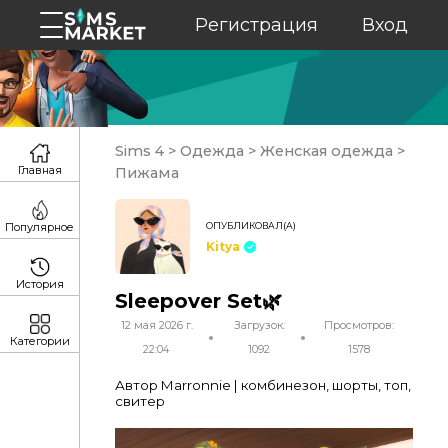
Регистрация
Вход
Sims 4
>
Одежда
>
Женская одежда
>
Главная
Пижама
ОПУБЛИКОВАЛ(А)
Популярное
Kitya
История
Sleepover Set🌿
12 мая 2026 г.
Загрузок:
Просмотров:
Категории
22:04
1092
1578
Автор Marronnie | комбинезон, шорты, топ,
свитер