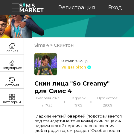
Регистрация
Вход
Sims 4
>
Скинтон
Главная
ОПУБЛИКОВАЛ(А)
vulgar bitch
Популярное
Скин лица "So Creamy"
История
для Симс 4
15 апреля 2023
Загрузок:
Просмотров:
Категории
г. 17:25
19105
29089
Гладкий четкий оверлей (подстраивается
под стандартные тона кожи) скин лица с 4
видами век в 2 версиях расположения
(лоб и родинка, см. раздел "Особенности