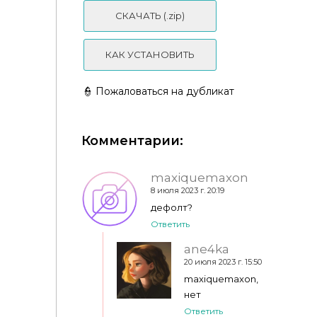
Скин лица "CALLUNA" для Симс 4
СКАЧАТЬ (.zip)
КАК УСТАНОВИТЬ
👮 Пожаловаться на дубликат
Скин лица "squish skinblend" для Симс 4
Комментарии:
maxiquemaxon
8 июля 2023 г. 20:19
дефолт?
Ответить
ane4ka
20 июля 2023 г. 15:50
maxiquemaxon,
нет
Ответить