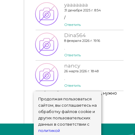
yaaaaaaa
31 декабря 2025 г. 8:54
/
Ответить
Dina564
8 февраля 2026 г. 19:16
.
Ответить
nancy
26 марта 2026 г. 18:48
.
Ответить
Чтобы добавить комментарий, нужно
авторизоваться
!
Продолжая пользоваться
сайтом, вы соглашаетесь на
обработку файлов cookie и
других пользовательских
данных в соответствии с
политикой