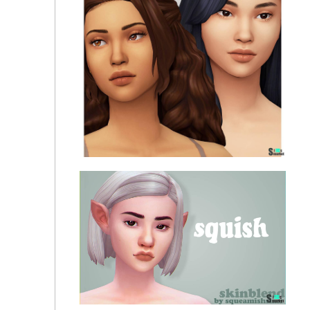
Скин лица "mint overlay" для Симс 4