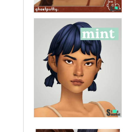
Скин лица "scarlet skinblend" для Симс 4