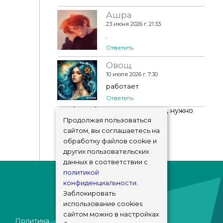
Ашра
23 июня 2026 г. 21:33
.
Ответить
Овощ
10 июля 2026 г. 7:30
работает
Ответить
Чтобы добавить комментарий, нужно
авторизоваться
!
Продолжая пользоваться
сайтом, вы соглашаетесь на
обработку файлов cookie и
других пользовательских
данных в соответствии с
политикой
конфиденциальности
.
Заблокировать
использование cookies
сайтом можно в настройках
Политика