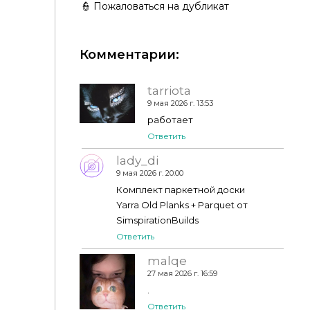
👮 Пожаловаться на дубликат
Комментарии:
tarriota
9 мая 2026 г. 13:53
Veins of Gold Walls - KLSimsStudio
работает
Ответить
lady_di
9 мая 2026 г. 20:00
Комплект паркетной доски
Yarra Old Planks + Parquet от
SimspirationBuilds
Ответить
malqe
27 мая 2026 г. 16:59
.
Ответить