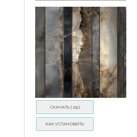
SimspirationBuilds - Madeira Concrete Panels
Set of Midnight Deco Marble Collage Wall Murals By
KLSimsStudio
СКАЧАТЬ (.zip)
КАК УСТАНОВИТЬ