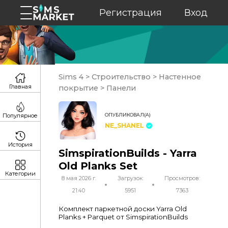
Регистрация
Вход
Sims 4
>
Строительство
>
Настенное
Главная
покрытие
>
Панели
ОПУБЛИКОВАЛ(А)
Популярное
NE_SHANEL
История
SimspirationBuilds - Yarra
Old Planks Set
Категории
8 мая 2026 г.
Загрузок:
Просмотров:
21:40
5951
7363
Комплект паркетной доски Yarra Old
Planks + Parquet от SimspirationBuilds