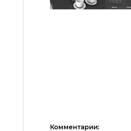
DaonWorks - Maple Crust Bakery Set - Part 1🍞🍂
𓆩♡𓆪Lapanemona - Kitchen Clutter 4𓆩♡𓆪ModCo
Комментарии: