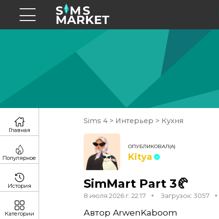
Sims 4
>
Интерьер
>
Кухня
Главная
ОПУБЛИКОВАЛ(А)
Kitya
Популярное
SimMart Part 3🥐
История
8 июля 2026 г. 22:17
Загрузок: 3057
Автор ArwenKaboom
Категории