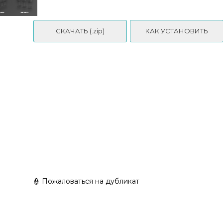
СКАЧАТЬ (.zip)
КАК УСТАНОВИТЬ
✨ DaonWorks - FairyHouse Set - Part 1 ✨
👮 Пожаловаться на дубликат