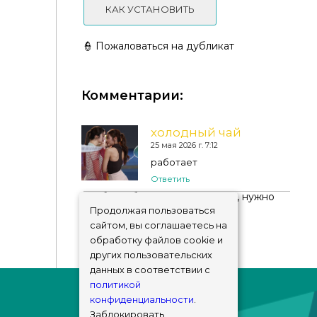
КАК УСТАНОВИТЬ
👮 Пожаловаться на дубликат
Комментарии:
Shoes KP08 - Infant
холодный чай
25 мая 2026 г. 7:12
работает
Ответить
Чтобы добавить комментарий, нужно
авторизоваться
!
Продолжая пользоваться
сайтом, вы соглашаетесь на
обработку файлов cookie и
других пользовательских
данных в соответствии с
политикой
конфиденциальности
.
Заблокировать