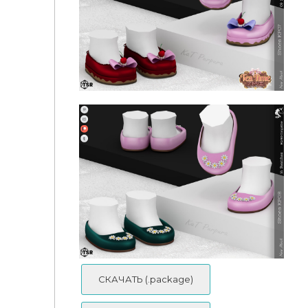
🎀Носочки для младенцев - Socks KP02- Infant
Туфли для младенцев - Shoes KP07- Infant
СКАЧАТЬ (.package)