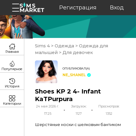
Регистрация
Вход
Sims 4
>
Одежда
>
Одежда для
Главная
малышей
>
Для девочек
ОПУБЛИКОВАЛ(А)
Популярное
NE_SHANEL
История
Shoes KP 2 4- Infant
KaTPurpura
Категории
24 мая 2026 г.
Загрузок:
Просмотров:
17:25
1127
1352
Шерстяные носки с шелковым бантиком