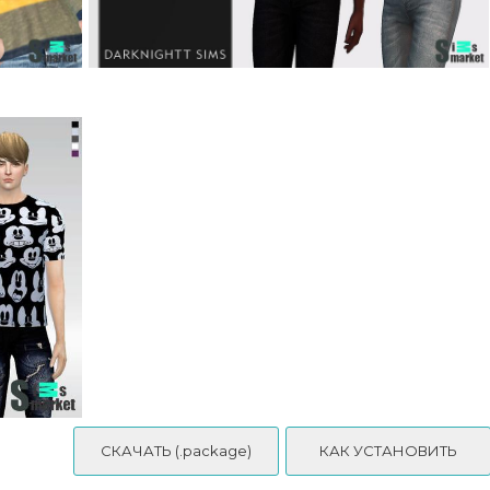
Футболка Linen от DarkNighTt
СКАЧАТЬ (.package)
КАК УСТАНОВИТЬ