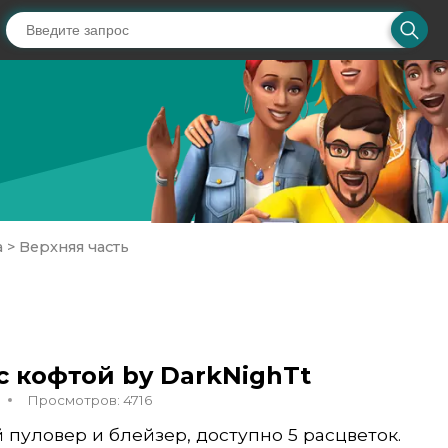
а
>
Верхняя часть
 кофтой by DarkNighTt
Просмотров: 4716
 пуловер и блейзер, доступно 5 расцветок.