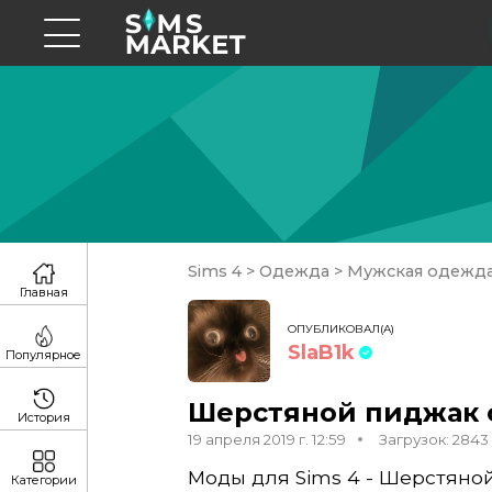
Sims 4
>
Одежда
>
Мужская одежд
Главная
ОПУБЛИКОВАЛ(А)
SlaB1k
Популярное
Шерстяной пиджак с
История
19 апреля 2019 г. 12:59
Загрузок: 2843
Моды для Sims 4 - Шерстяной
Категории