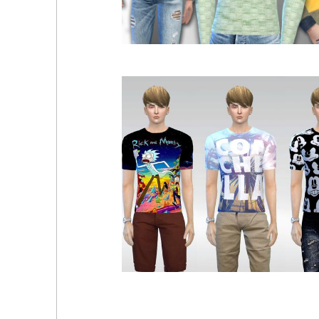
Обтягивающий мужской пуловер by Sims House