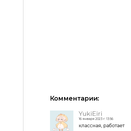
Графические футболки OnCue by McLayneSims
Комментарии:
YukiEiri
16 января 2023 г. 13:56
классная, работает