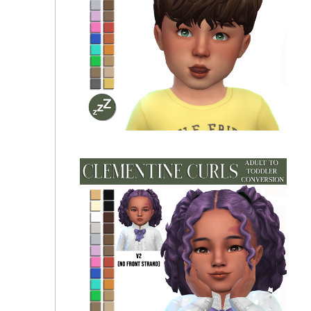
Twistedcat Conversions - sleepyz cc - Lulie Hair