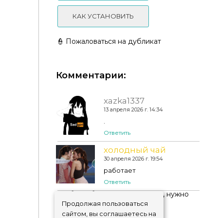
КАК УСТАНОВИТЬ
👮 Пожаловаться на дубликат
Комментарии:
xazka1337
13 апреля 2026 г. 14:34
simstrouble hair conversions - sleepyz cc - Talita
.
Ответить
холодный чай
30 апреля 2026 г. 19:54
работает
Ответить
Чтобы добавить комментарий, нужно
авторизоваться
!
Продолжая пользоваться
сайтом, вы соглашаетесь на