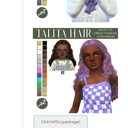
sleepyz - JohnnySims - Erydian Hair
Hair Conversions - sleepyz cc - Clementine Curls
СКАЧАТЬ (.package)