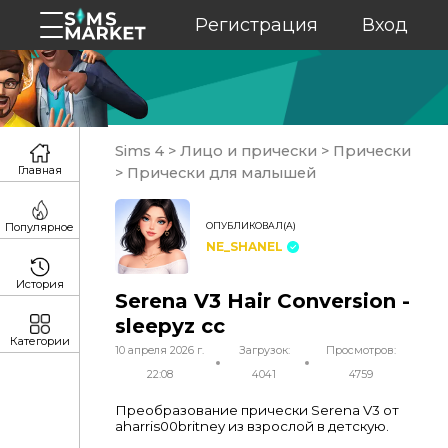
Регистрация
Вход
Sims 4
>
Лицо и прически
>
Прически
Главная
>
Прически для малышей
ОПУБЛИКОВАЛ(А)
Популярное
NE_SHANEL
История
Serena V3 Hair Conversion -
sleepyz cc
Категории
10 апреля 2026 г.
Загрузок:
Просмотров:
22:08
4041
4759
Преобразование прически Serena V3 от
aharris00britney из взрослой в детскую.