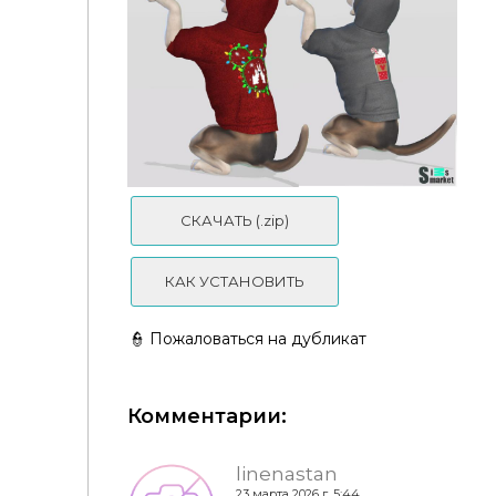
Крылышки wings by mmatteog
СКАЧАТЬ (.zip)
КАК УСТАНОВИТЬ
👮 Пожаловаться на дубликат
Комментарии:
Худи Xmas by remaron
linenastan
23 марта 2026 г. 5:44