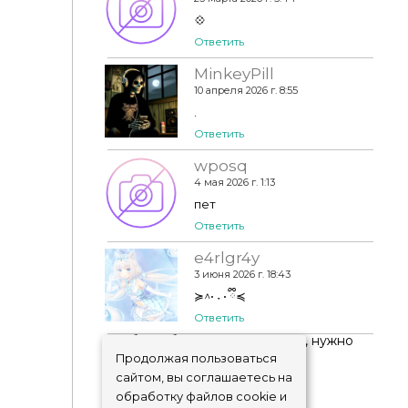
💠
Ответить
MinkeyPill
10 апреля 2026 г. 8:55
.
Ответить
wposq
4 мая 2026 г. 1:13
пет
Ответить
e4rlgr4y
3 июня 2026 г. 18:43
≽^• ˕ • ྀི≼
Ответить
Чтобы добавить комментарий, нужно
авторизоваться
!
Продолжая пользоваться
сайтом, вы соглашаетесь на
обработку файлов cookie и