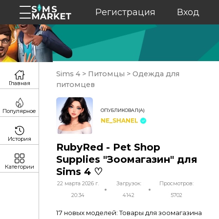
Регистрация
Вход
Sims 4
>
Питомцы
>
Одежда для
Главная
питомцев
ОПУБЛИКОВАЛ(А)
Популярное
NE_SHANEL
История
RubyRed - Pet Shop
Supplies "Зоомагазин" для
Категории
Sims 4 ♡
22 марта 2026 г.
Загрузок:
Просмотров:
20:34
4142
5702
17 новых моделей: Товары для зоомагазина