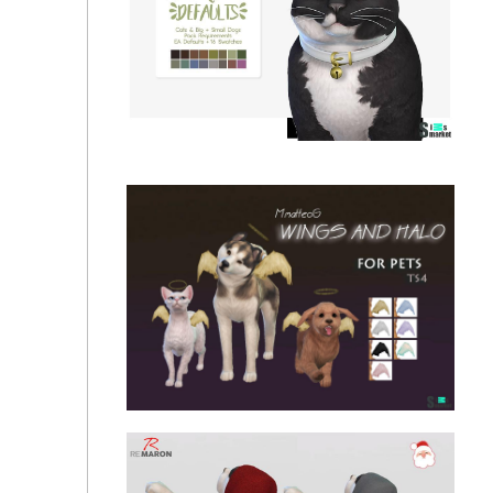
Венок для животных "Couronne De Fleurs" для
Симс 4
Глаза "DayDreamin Defaults" для Симс 4