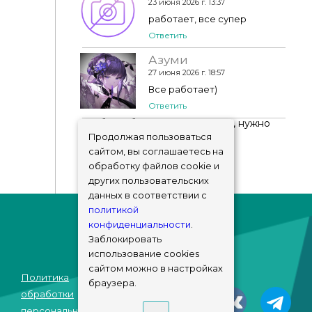
23 июня 2026 г. 13:37
работает, все супер
Ответить
Азуми
27 июня 2026 г. 18:57
Все работает)
Ответить
Чтобы добавить комментарий, нужно
авторизоваться
!
Продолжая пользоваться
сайтом, вы соглашаетесь на
обработку файлов cookie и
других пользовательских
данных в соответствии с
политикой
конфиденциальности
.
Заблокировать
использование cookies
сайтом можно в настройках
Политика
браузера.
© sims-market
обработки
2018 - 2026
персональных