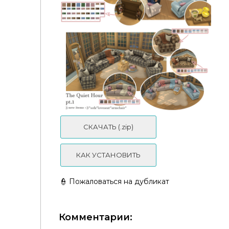
*¨༺ ♱✮♱ ༻¨*:·The Clutter Cat - Holy Base🦌*°⋆❆.⛸️
СКАЧАТЬ (.zip)
КАК УСТАНОВИТЬ
👮 Пожаловаться на дубликат
Комментарии: