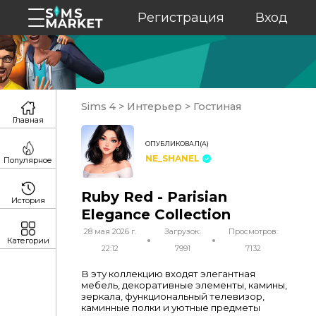
Регистрация
Вход
Sims 4
>
Интерьер
>
Гостиная
Главная
ОПУБЛИКОВАЛ(А)
NE_SHANEL
Популярное
Ruby Red - Parisian
История
Elegance Collection
28 мая 2026 г.
Загрузок:
Просмотров:
Категории
22:12
7991
7132
В эту коллекцию входят элегантная
мебель, декоративные элементы, камины,
зеркала, функциональный телевизор,
каминные полки и уютные предметы