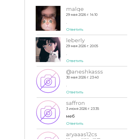
malqe
29 мая 2026 г. 14:10
.
Ответить
Гостиная | The Quiet Hour by Tamsie
leberly
29 мая 2026 г. 20:05
.
Ответить
@aneshkasss
30 мая 2026 г. 23:40
.
Ответить
saffron
3 июня 2026 г. 23:35
меб
Ответить
aryaaas12cs