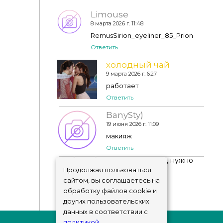
Limouse
8 марта 2026 г. 11:48
RemusSirion_eyeliner_85_Prion
Ответить
холодный чай
9 марта 2026 г. 6:27
работает
Ответить
BanySty)
19 июня 2026 г. 11:09
макияж
Ответить
Чтобы добавить комментарий, нужно
авторизоваться
!
Продолжая пользоваться
сайтом, вы соглашаетесь на
обработку файлов cookie и
других пользовательских
данных в соответствии с
политикой