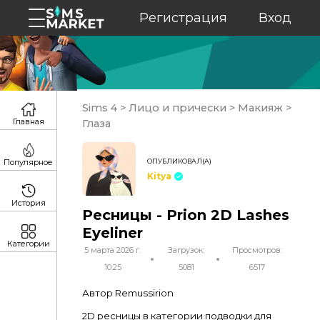
Регистрация
Вход
Sims 4
>
Лицо и прически
>
Макияж
>
Главная
Глаза
ОПУБЛИКОВАЛ(А)
Популярное
Kitya
История
Ресницы - Prion 2D Lashes
Eyeliner
Категории
5 марта 2026 г.
Загрузок:
Просмотров:
10:25
5081
6517
Автор Remussirion
2D ресницы в категории подводки для