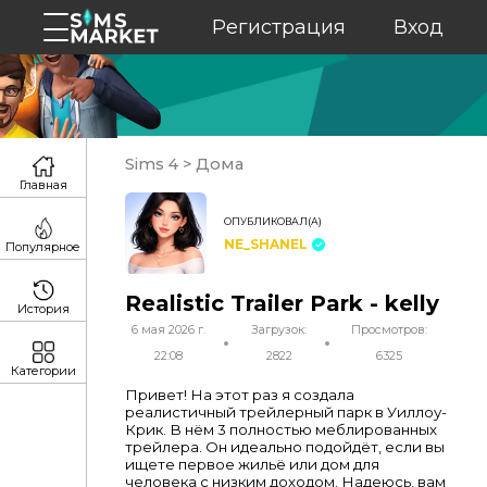
Регистрация
Вход
Sims 4
>
Дома
Главная
ОПУБЛИКОВАЛ(А)
NE_SHANEL
Популярное
Realistic Trailer Park - kelly
История
6 мая 2026 г.
Загрузок:
Просмотров:
22:08
2822
6325
Категории
Привет! На этот раз я создала
реалистичный трейлерный парк в Уиллоу-
Крик. В нём 3 полностью меблированных
трейлера. Он идеально подойдёт, если вы
ищете первое жильё или дом для
человека с низким доходом. Надеюсь, вам