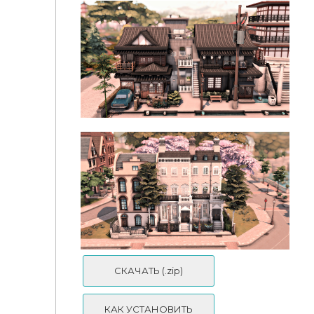
Japanese Countryside Village By kellyhartx
⛺Family Camper + | Tent Kellyhartx
🏯kelly - Japanese Inspired Street🏯
СКАЧАТЬ (.zip)
КАК УСТАНОВИТЬ