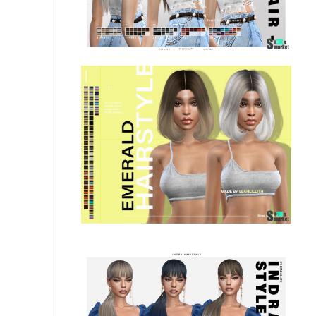
Прическа Maeve by Leah Lillith