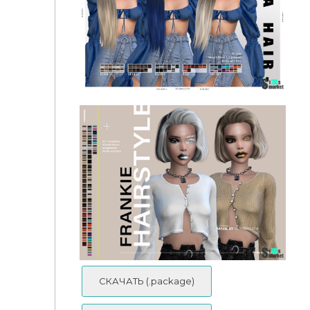
Прическа Emerald by Leah Lillith
Прическа Indra by Leah Lillith
СКАЧАТЬ (.package)