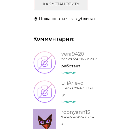
КАК УСТАНОВИТЬ
👮 Пожаловаться на дубликат
Комментарии:
Прическа Frankie by Leah Lillith
vera9420
22 октября 2022 г. 20:13
работает
Ответить
LiliArievo
11 июня 2024 г. 18:39
📌
Ответить
roonyann15
7 ноября 2024 г. 23:41
+