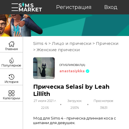
Регистрация
Вход
Sims 4
>
Лицо и прически
>
Прически
Главная
>
Женские прически
ОПУБЛИКОВАЛ(А)
Популярное
anastasiykka
История
Прическа Selasi by Leah
Lillith
Категории
27 июля 2021 г.
Загрузок:
Просмотров:
22:05
25574
31631
Мод для Sims 4 - прическа длинная коса с
шипами для девушек.