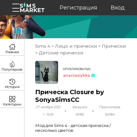
Регистрация
Вход
Sims 4
>
Лицо и прически
>
Прически
Главная
>
Детские прически
ОПУБЛИКОВАЛ(А)
Популярное
anastasiykka
История
Прическа Closure by
SonyaSimsCC
Категории
27 ноября 2021
Загрузок:
Просмотров:
г. 15:05
55182
64064
Мод для Sims 4 - детская прическа /
несколько цветов.