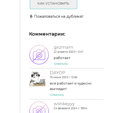
КАК УСТАНОВИТЬ
👮 Пожаловаться на дубликат
Комментарии:
Прическа Felicity by JavaSims
gxzmam
22 апреля 2023 г. 0:41
работает
Ответить
DAYOP
15 июня 2023 г. 12:06
всё работает и чудесно
выглядит!
Ответить
wiinkeyyy
24 февраля 2024 г. 18:04