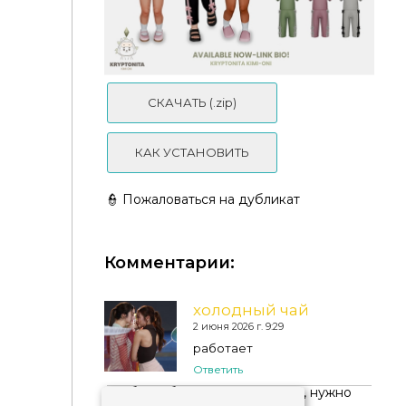
СКАЧАТЬ (.zip)
Kryptonita - January Collection 08
КАК УСТАНОВИТЬ
👮 Пожаловаться на дубликат
Комментарии:
Cozy Bows Baby kryptonita
холодный чай
2 июня 2026 г. 9:29
работает
Ответить
Чтобы добавить комментарий, нужно
авторизоваться
!