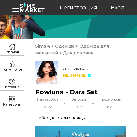
Регистрация
Вход
Sims 4
>
Одежда
>
Одежда для
Главная
малышей
>
Для девочек
ОПУБЛИКОВАЛ(А)
Популярное
NE_SHANEL
История
Powluna - Dara Set
1 июня 2026 г.
Загрузок:
Просмотров:
Категории
22:32
1077
1421
Набор детской одежды