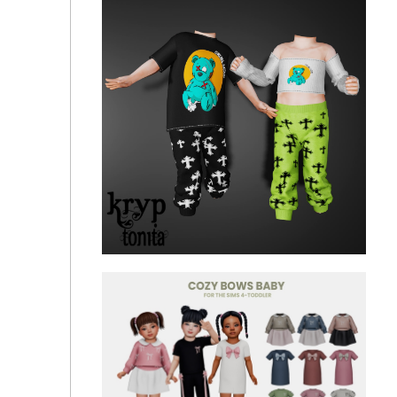
TØMMERAASx Milkemie inf KnitOnesie 205