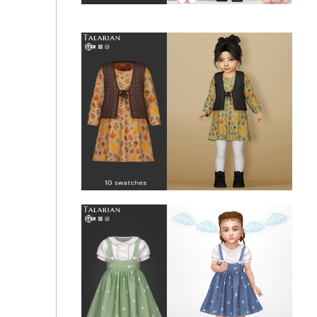
Платье - Valerie Polka Dot Dress With Bows
(toddler)
Arya Knitted Dress With Scarf