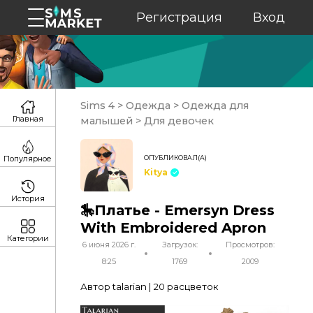
Регистрация
Вход
Sims 4
>
Одежда
>
Одежда для
Главная
малышей
>
Для девочек
ОПУБЛИКОВАЛ(А)
Популярное
Kitya
История
🎠Платье - Emersyn Dress
With Embroidered Apron
Категории
6 июня 2026 г.
Загрузок:
Просмотров:
8:25
1769
2009
Автор talarian | 20 расцветок