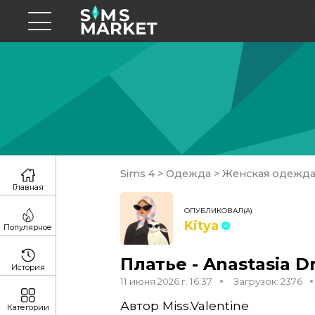
Sims 4
>
Одежда
>
Женская одежд
Главная
ОПУБЛИКОВАЛ(А)
Kitya
Популярное
Платье - Anastasia D
История
11 июня 2026 г. 16:37
Загрузок: 2376
Автор Miss.Valentine
Категории