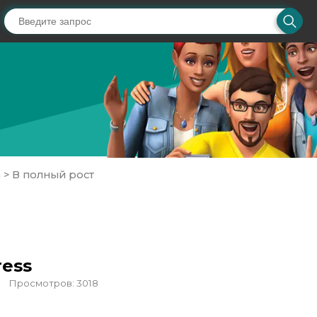
а
>
В полный рост
ress
Просмотров: 3018