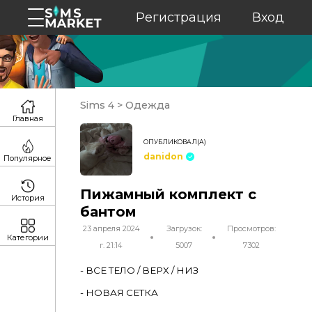
Регистрация
Вход
Sims 4
>
Одежда
Главная
ОПУБЛИКОВАЛ(А)
danidon
Популярное
Пижамный комплект с
История
бантом
23 апреля 2024
Загрузок:
Просмотров:
Категории
г. 21:14
5007
7302
- ВСЕ ТЕЛО / ВЕРХ / НИЗ
- НОВАЯ СЕТКА