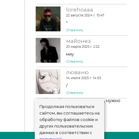
lorehoaaa
22 августа 2024 г. 15:47
"
Ответить
майонез
20 марта 2025 г. 2:22
мяу
Ответить
люваню
14 июля 2025 г. 14:53
/
Ответить
Чтобы добавить комментарий, нужно
авторизоваться
!
Продолжая пользоваться
сайтом, вы соглашаетесь на
обработку файлов cookie и
других пользовательских
данных в соответствии с