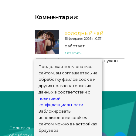
Пижамный комплект - шорты и топ. Milka pajamas
set
Комментарии:
холодный чай
16 февраля 2026 г. 0:37
работает
Ответить
Чтобы добавить комментарий, нужно
авторизоваться
!
Продолжая пользоваться
сайтом, вы соглашаетесь на
обработку файлов cookie и
других пользовательских
данных в соответствии с
политикой
конфиденциальности
.
Заблокировать
использование cookies
сайтом можно в настройках
Политика
браузера.
© sims-market
обработки