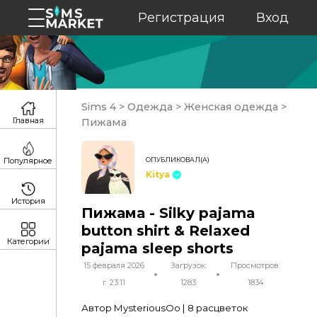
Регистрация
Вход
Sims 4
>
Одежда
>
Женская одежда
>
Главная
Пижама
ОПУБЛИКОВАЛ(А)
Популярное
Kitya
История
Пижама - Silky pajama
button shirt & Relaxed
Категории
pajama sleep shorts
15 февраля 2026
Загрузок:
Просмотров:
г. 23:11
1283
1834
Автор MysteriousOo | 8 расцветок