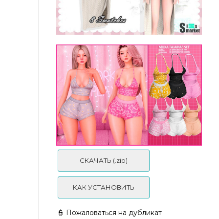
cinnamoroll & mocha recolor pajama set |
phantomeow
Пижама Long Coats and Pajama Sets
СКАЧАТЬ (.zip)
КАК УСТАНОВИТЬ
👮 Пожаловаться на дубликат