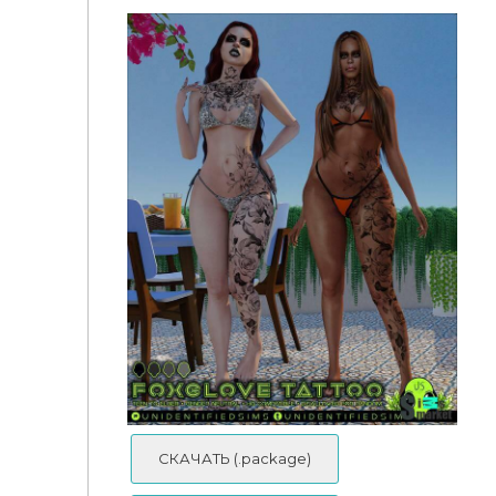
СКАЧАТЬ (.package)
Tattoo “Obsidian” - AlisaSour