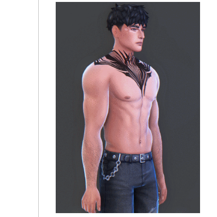
Тату [SIMS4] 04_ts4_HQ ☆ PL4YG1RL Tattoos