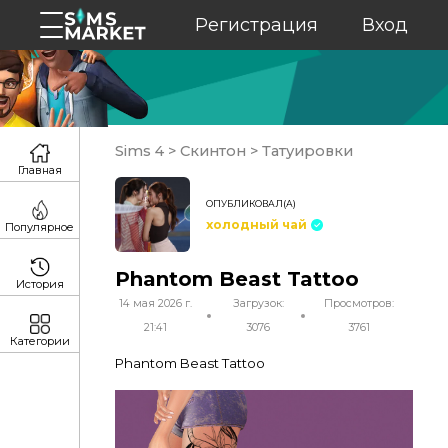
Регистрация
Вход
Sims 4
>
Скинтон
>
Татуировки
Главная
ОПУБЛИКОВАЛ(А)
холодный чай
Популярное
Phantom Beast Tattoo
История
14 мая 2026 г.
Загрузок:
Просмотров:
21:41
3076
3761
Категории
Phantom Beast Tattoo