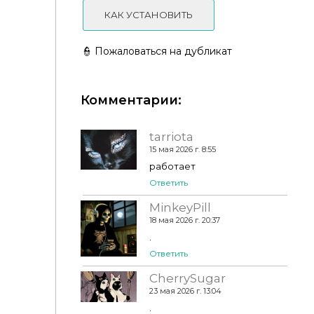
КАК УСТАНОВИТЬ
👮 Пожаловаться на дубликат
Комментарии:
tarriota
15 мая 2026 г. 8:55
работает
Ответить
MinkeyPill
Foxglove Tattoo by unidentifiedsims
18 мая 2026 г. 20:37
.
Ответить
CherrySugar
23 мая 2026 г. 13:04
.