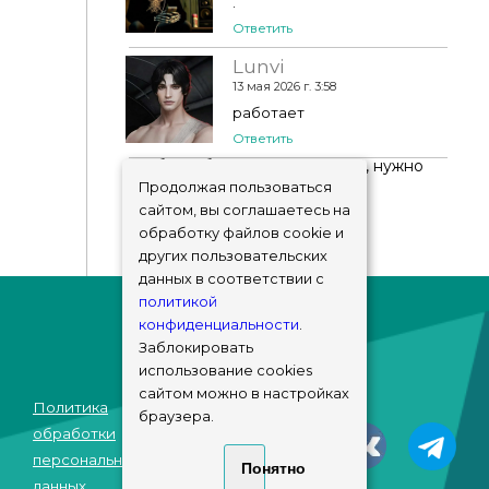
.
Ответить
Lunvi
13 мая 2026 г. 3:58
работает
Ответить
Чтобы добавить комментарий, нужно
авторизоваться
!
Продолжая пользоваться
сайтом, вы соглашаетесь на
обработку файлов cookie и
других пользовательских
данных в соответствии с
политикой
конфиденциальности
.
Заблокировать
использование cookies
сайтом можно в настройках
Политика
браузера.
© sims-market
обработки
2018 - 2026
персональных
Понятно
данных