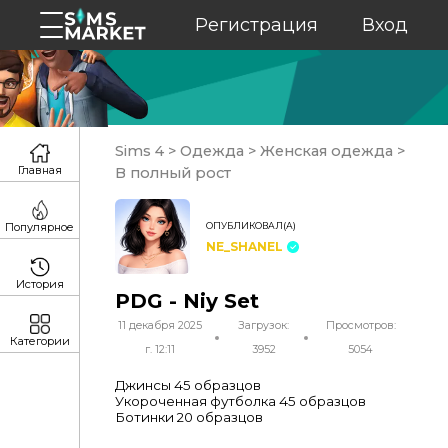
Регистрация
Вход
Sims 4
>
Одежда
>
Женская одежда
>
Главная
В полный рост
ОПУБЛИКОВАЛ(А)
Популярное
NE_SHANEL
История
PDG - Niy Set
11 декабря 2025
Загрузок:
Просмотров:
Категории
г. 12:11
3952
5054
Джинсы 45 образцов
Укороченная футболка 45 образцов
Ботинки 20 образцов