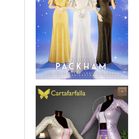
open back long dress 🌟moorshum | sims 4 cc