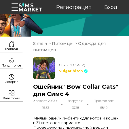
Регистрация
Вход
Sims 4
>
Питомцы
>
Одежда для
Главная
питомцев
ОПУБЛИКОВАЛ(А)
Популярное
vulgar bitch
История
Ошейник "Bow Collar Cats"
для Симс 4
Категории
3 апреля 2023 г.
Загрузок:
Просмотров:
15:53
3728
5840
Милый ошейник-бантик для котов и кошек
в 31 цветовом варианте.
Проверено на лицензионной версии