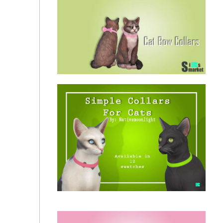
Ошейник "Cat Bow Collars" для Симс 4