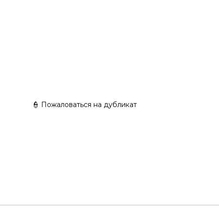
 AFFAIR SET
TresBlah Eclectic Collection
👮 Пожаловаться на дубликат