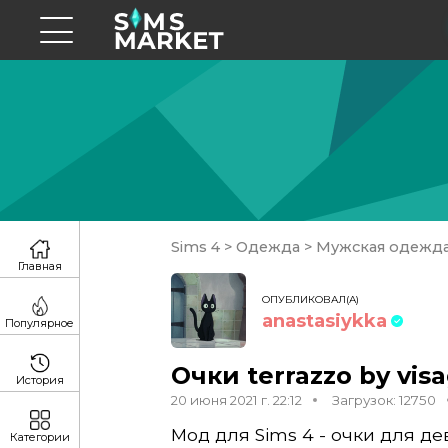
Sims 4
>
Одежда
>
Мужская одежд
Главная
ОПУБЛИКОВАЛ(А)
anastasiykka
Популярное
Очки terrazzo by vis
История
20 июня 2021 г. 22:12
Загрузок: 12750
Мод для Sims 4 - очки для де
Категории