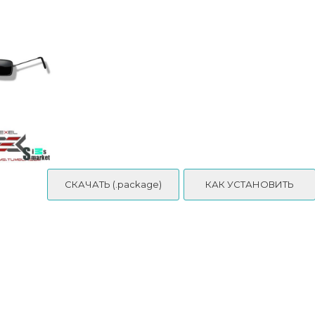
Очки pixel by plbsims
СКАЧАТЬ (.package)
КАК УСТАНОВИТЬ