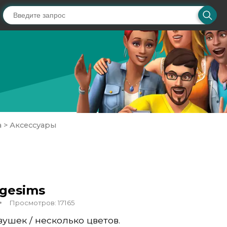
а
>
Аксессуары
agesims
Просмотров: 17165
вушек / несколько цветов.