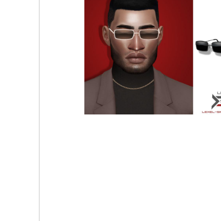
Очки Seonsaengnim by magpiesan