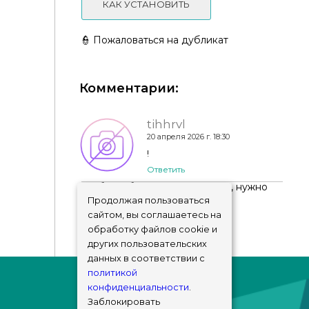
КАК УСТАНОВИТЬ
👮 Пожаловаться на дубликат
Комментарии:
tihhrvl
20 апреля 2026 г. 18:30
Мод «Загар и ожоги» от kuttoe для Sims 4
!
Ответить
Чтобы добавить комментарий, нужно
авторизоваться
!
Продолжая пользоваться
сайтом, вы соглашаетесь на
обработку файлов cookie и
других пользовательских
данных в соответствии с
политикой
конфиденциальности
.
Заблокировать