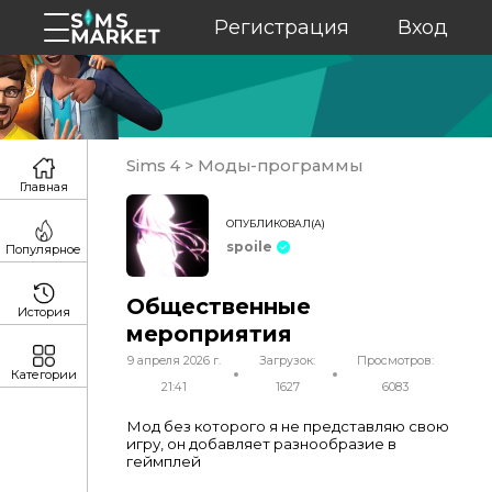
Регистрация
Вход
Sims 4
>
Моды-программы
Главная
ОПУБЛИКОВАЛ(А)
spoile
Популярное
Общественные
История
мероприятия
9 апреля 2026 г.
Загрузок:
Просмотров:
Категории
21:41
1627
6083
Мод без которого я не представляю свою
игру, он добавляет разнообразие в
геймплей