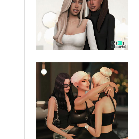
Мод «Выживание или SURVIVE» от llazyneiph для
Sims 4
Мод "Активная жизнь подростков или Dynamic
Teen Life"- для Симс 4