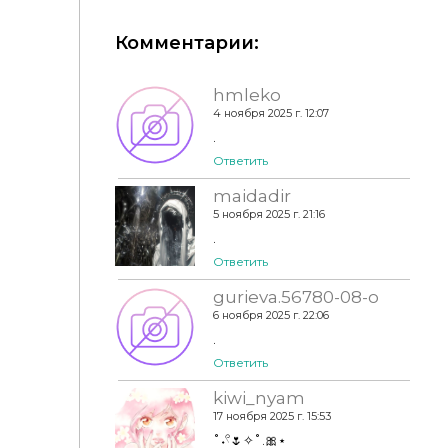
Комментарии:
hmleko
4 ноября 2025 г. 12:07
Обои - Pine.And.Home - Wallpapers #4
.
Ответить
maidadir
5 ноября 2025 г. 21:16
.
Ответить
gurieva.56780-08-о
6 ноября 2025 г. 22:06
.
Ответить
kiwi_nyam
17 ноября 2025 г. 15:53
˚˖𓍢🌷✧˚.🎀⋆