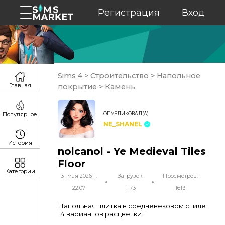
Регистрация
Вход
Sims 4
>
Строительство
>
Напольное
Главная
покрытие
>
Камень
ОПУБЛИКОВАЛ(А)
Популярное
NE_SHANEL
История
nolcanol - Ye Medieval Tiles
Floor
Категории
31 мая 2026 г.
Загрузок:
Просмотров:
22:07
1173
1613
Напольная плитка в средневековом стиле:
14 вариантов расцветки.