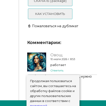
СКАЧАТЬ (.package)
КАК УСТАНОВИТЬ
👮 Пожаловаться на дубликат
Class Act - trg-sims4-cc
Комментарии:
Овощ
10 июля 2026 г. 8:53
Floor - STONE N5
работает
Ответить
Чтобы добавить комментарий, нужно
авторизоваться
!
Продолжая пользоваться
сайтом, вы соглашаетесь на
обработку файлов cookie и
других пользовательских
данных в соответствии с
политикой